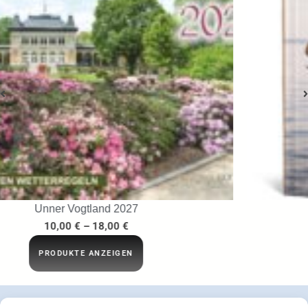
…ins Netz gegangen
29,95
€
IN DEN WARENKORB