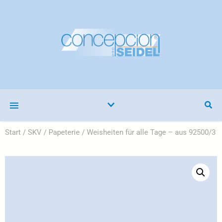
Start
/
SKV
/
Papeterie
/ Weisheiten für alle Tage – aus 92500/3