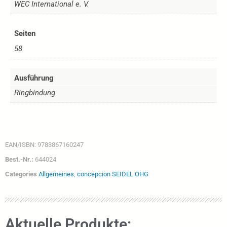
WEC International e. V.
Seiten
58
Ausführung
Ringbindung
EAN/ISBN:
9783867160247
Best.-Nr.:
644024
Categories
Allgemeines
,
concepcion SEIDEL OHG
Aktuelle Produkte: