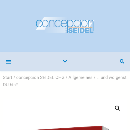
Start
/
concepcion SEIDEL OHG
/
Allgemeines
/ … und wo gehst
DU hin?