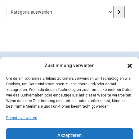
Kategorie auswählen
Zustimmung verwalten
Um dir ein optimales Erlebnis zu bieten, verwenden wir Technologien wie
Cookies, um Geräteinformationen zu speichern und/oder darauf
zuzugreifen. Wenn du diesen Technologien zustimmst, können wir Daten
wie das Surfverhalten oder eindeutige IDs auf dieser Website verarbeiten.
Wenn du deine Zustimmung nicht erteilst oder zurückziehst, können
bestimmte Merkmale und Funktionen beeinträchtigt werden.
Dienste verwalten
concepcion SEIDEL OHG | © 2026 |
Datenschutzerklärung
Zahlungsarten
Versandarten
Akzeptieren
Widerrufsbelehrung
AGB
Impressum
Kontakt
Mein Konto