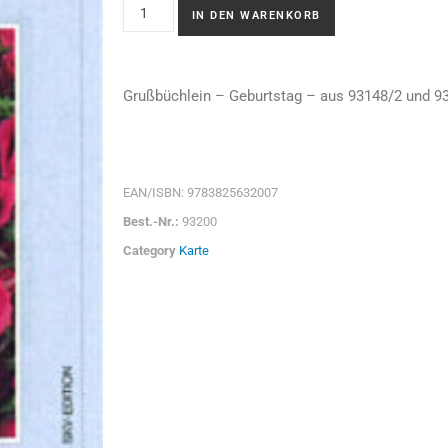
IN DEN WARENKORB
Grußbüchlein – Geburtstag – aus 93148/2 und 9
EAN/ISBN:
9783825632007
Best.-Nr.:
93200
Category
Karte