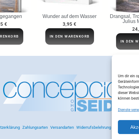
 gegangen
Wunder auf dem Wasser
Drangsal, Tro
Julius 
95
€
3,95
€
24
ARENKORB
IN DEN WARENKORB
IN DEN 
Um dir ein o
Geräteinfor
Technologien
dieser Websi
können best
Dienste verw
Akz
tzerklärung
Zahlungsarten
Versandarten
Widerrufsbelehrung
AGB
Impres