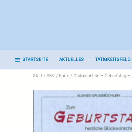
STARTSEITE
AKTUELLES
TÄTIGKEITSFELD
Start
/
SKV
/
Karte
/ Grußbüchlein – Geburtstag –