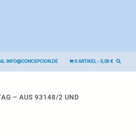
AIL INFO@CONCEPCION.DE
0 ARTIKEL
0,00 €
G – AUS 93148/2 UND 9