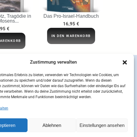
tz, Tragödie in
Das Pro-Israel-Handbuch
Mosens...
16,95
€
,95
€
IN DEN WARENKORB
WARENKORB
Zustimmung verwalten
ptimales Erlebnis zu bieten, verwenden wir Technologien wie Cookies, um
mationen zu speichern und/oder darauf zuzugreifen. Wenn du diesen
 zustimmst, können wir Daten wie das Surfverhalten oder eindeutige IDs auf
te verarbeiten. Wenn du deine Zustimmung nicht erteilst oder zurückziehst,
immte Merkmale und Funktionen beeinträchtigt werden.
alten
eptieren
Ablehnen
Einstellungen ansehen
sum
Kontakt
Mein Konto
Cookie-Richtlinie (EU)