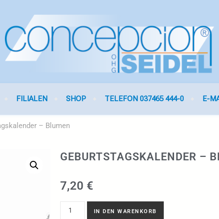
FILIALEN
SHOP
TELEFON 037465 444-0
E-M
agskalender – Blumen
GEBURTSTAGSKALENDER – 
7,20
€
IN DEN WARENKORB