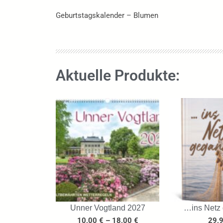
Geburtstagskalender – Blumen
Aktuelle Produkte:
Unner Vogtland 2027
…ins Netz
10,00
€
–
18,00
€
29,