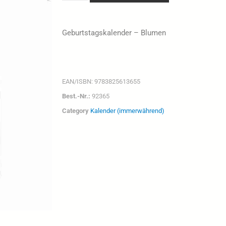
Geburtstagskalender – Blumen
EAN/ISBN:
9783825613655
Best.-Nr.:
92365
Category
Kalender (immerwährend)