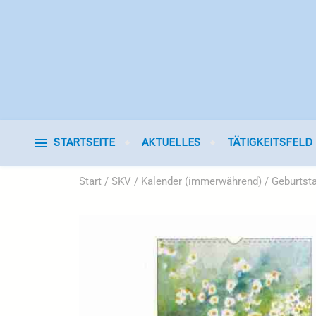
STARTSEITE
AKTUELLES
TÄTIGKEITSFELD
Start
/
SKV
/
Kalender (immerwährend)
/ Geburtst