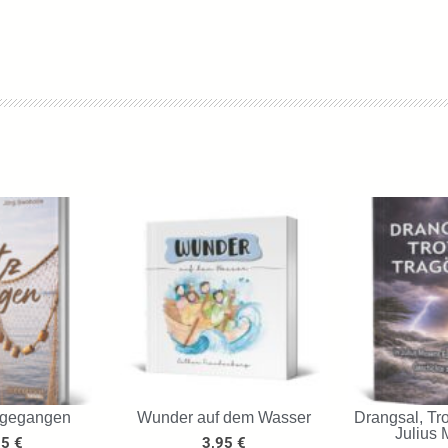
 gegangen
Wunder auf dem Wasser
Drangsal, Tro
Julius 
95
€
3,95
€