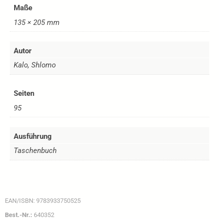
Maße
135 × 205 mm
Autor
Kalo, Shlomo
Seiten
95
Ausführung
Taschenbuch
EAN/ISBN:
9783933750525
Best.-Nr.:
640352