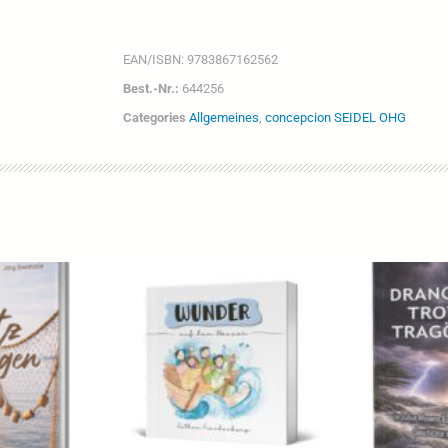
EAN/ISBN:
9783867162562
Best.-Nr.:
644256
Categories
Allgemeines
,
concepcion SEIDEL OHG