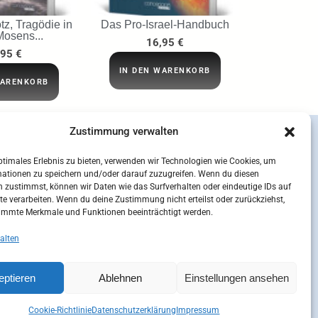
tz, Tragödie in
Das Pro-Israel-Handbuch
Mosens...
16,95
€
,95
€
IN DEN WARENKORB
WARENKORB
Zustimmung verwalten
ptimales Erlebnis zu bieten, verwenden wir Technologien wie Cookies, um
mationen zu speichern und/oder darauf zuzugreifen. Wenn du diesen
 zustimmst, können wir Daten wie das Surfverhalten oder eindeutige IDs auf
te verarbeiten. Wenn du deine Zustimmung nicht erteilst oder zurückziehst,
immte Merkmale und Funktionen beeinträchtigt werden.
alten
eptieren
Ablehnen
Einstellungen ansehen
sum
Kontakt
Mein Konto
Cookie-Richtlinie (EU)
Cookie-Richtlinie
Datenschutzerklärung
Impressum