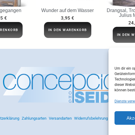
 gegangen
Wunder auf dem Wasser
Drangsal, Tro
Julius 
95
€
3,95
€
24
ARENKORB
IN DEN WARENKORB
IN DEN 
Um dir ein o
Geräteinfor
Technologien
dieser Websi
können best
Dienste verw
Akz
tzerklärung
Zahlungsarten
Versandarten
Widerrufsbelehrung
AGB
Impres