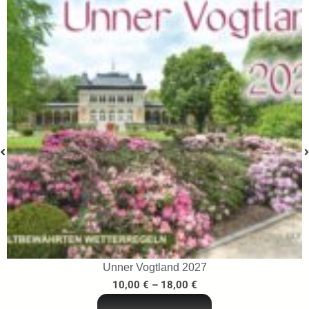
Unner Vogtland 2027
10,00
€
–
18,00
€