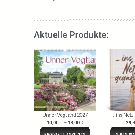
Aktuelle Produkte:
Unner Vogtland 2027
…ins Netz
10,00
€
–
18,00
€
29,
PRODUKTE ANZEIGEN
IN DEN W