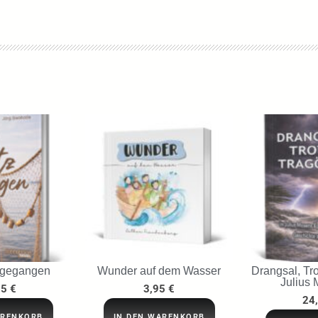
 gegangen
Wunder auf dem Wasser
Drangsal, Tro
Julius 
95
€
3,95
€
24
ARENKORB
IN DEN WARENKORB