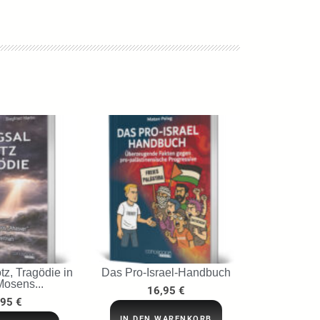
tz, Tragödie in
Das Pro-Israel-Handbuch
Mosens...
16,95
€
,95
€
IN DEN WARENKORB