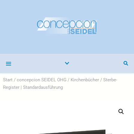
Start
/
concepcion SEIDEL OHG
/
Kirchenbücher
/ Sterbe-
Register | Standardausführung