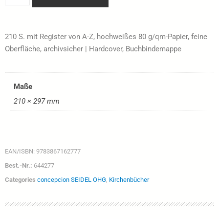
210 S. mit Register von A-Z, hochweißes 80 g/qm-Papier, feine
Oberfläche, archivsicher | Hardcover, Buchbindemappe
Maße
210 × 297 mm
EAN/ISBN:
9783867162777
Best.-Nr.:
644277
Categories
concepcion SEIDEL OHG
,
Kirchenbücher