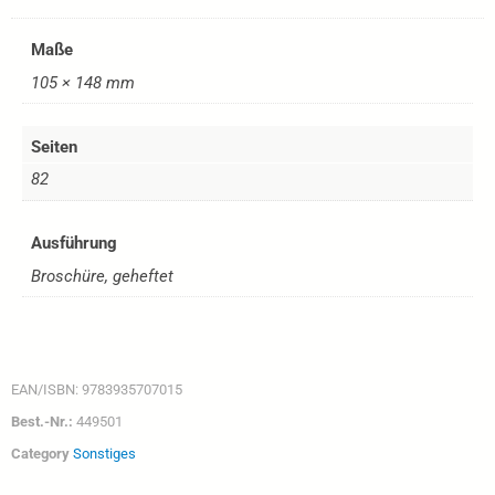
Maße
105 × 148 mm
Seiten
82
Ausführung
Broschüre, geheftet
EAN/ISBN:
9783935707015
Best.-Nr.:
449501
Category
Sonstiges