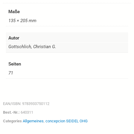
Maße
135 × 205 mm
Autor
Gottschlich, Christian G.
Seiten
71
EAN/ISBN:
9783933750112
Best.-Nr.:
640311
Categories
Allgemeines
,
concepcion SEIDEL OHG