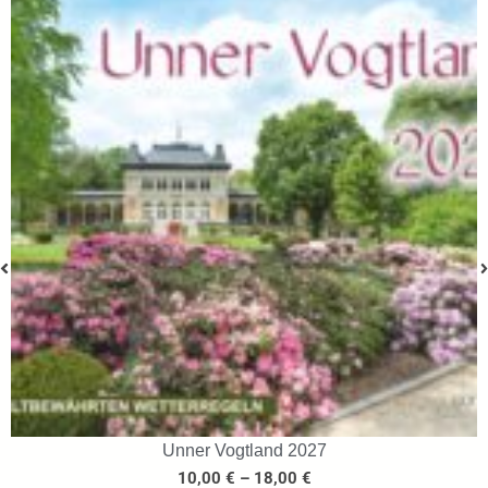
Unner Vogtland 2027
10,00
€
–
18,00
€