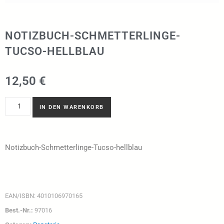
NOTIZBUCH-SCHMETTERLINGE-
TUCSO-HELLBLAU
12,50
€
IN DEN WARENKORB
Notizbuch-Schmetterlinge-Tucso-hellblau
EAN/ISBN:
4010106970165
Best.-Nr.:
97016