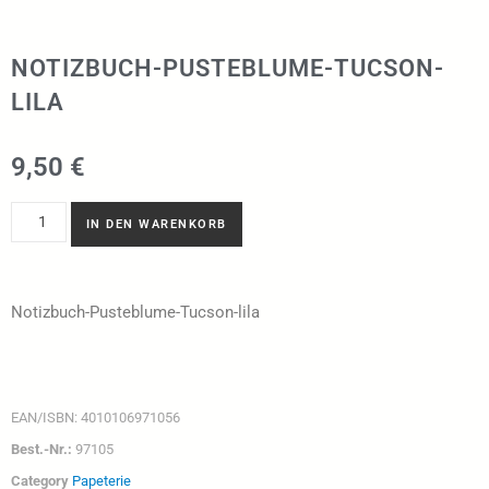
NOTIZBUCH-PUSTEBLUME-TUCSON-
LILA
9,50
€
IN DEN WARENKORB
Notizbuch-Pusteblume-Tucson-lila
EAN/ISBN:
4010106971056
Best.-Nr.:
97105
Category
Papeterie