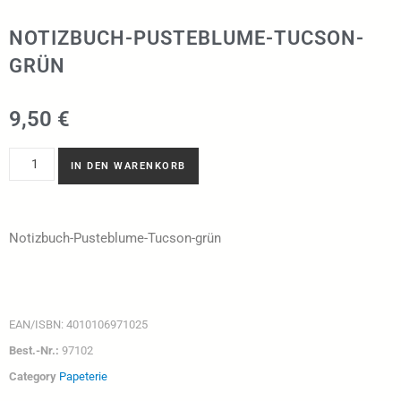
NOTIZBUCH-PUSTEBLUME-TUCSON-
GRÜN
9,50
€
IN DEN WARENKORB
Notizbuch-Pusteblume-Tucson-grün
EAN/ISBN:
4010106971025
Best.-Nr.:
97102
Category
Papeterie