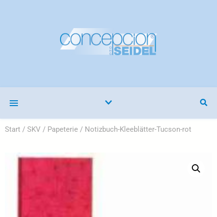
Start
/
SKV
/
Papeterie
/ Notizbuch-Kleeblätter-Tucson-rot