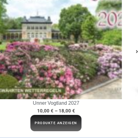
…ins Netz gegangen
29,95
€
IN DEN WARENKORB