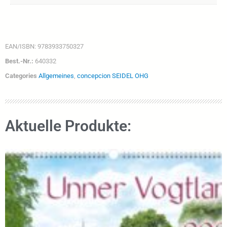
EAN/ISBN:
9783933750327
Best.-Nr.:
640332
Categories
Allgemeines
,
concepcion SEIDEL OHG
Aktuelle Produkte: