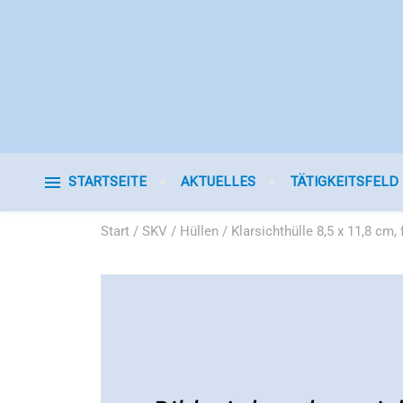
STARTSEITE
AKTUELLES
TÄTIGKEITSFELD
Start
/
SKV
/
Hüllen
/ Klarsichthülle 8,5 x 11,8 cm, 