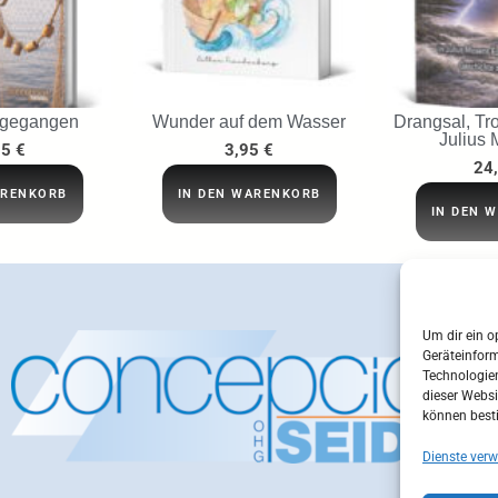
 gegangen
Wunder auf dem Wasser
Drangsal, Tro
Julius 
95
€
3,95
€
24
ARENKORB
IN DEN WARENKORB
IN DEN 
Um dir ein o
Geräteinfor
Technologien
dieser Websi
können best
Dienste verw