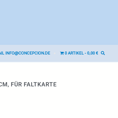
AIL INFO@CONCEPCION.DE
0 ARTIKEL
0,00 €
 CM, FÜR FALTKARTE