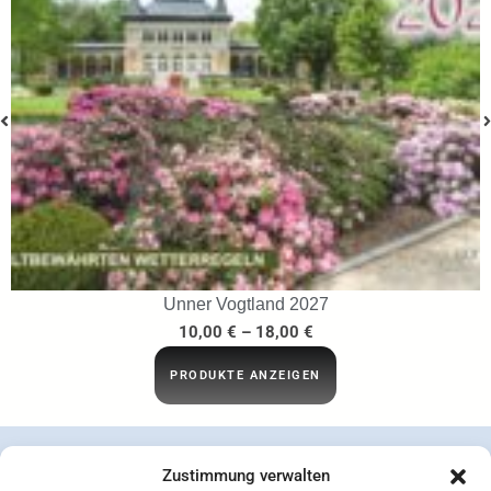
…ins Netz gegangen
29,95
€
IN DEN WARENKORB
Zustimmung verwalten