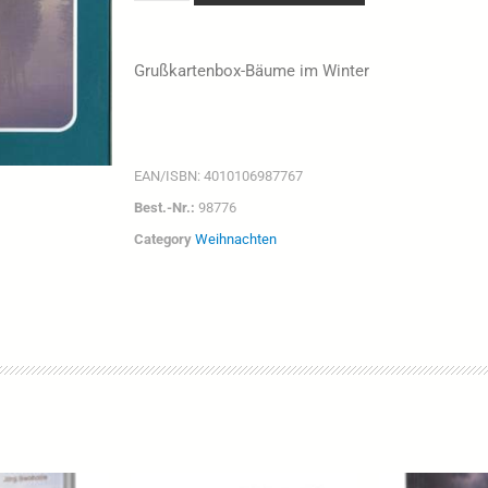
Grußkartenbox-Bäume im Winter
EAN/ISBN:
4010106987767
Best.-Nr.:
98776
Category
Weihnachten