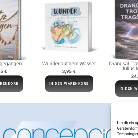
 gegangen
Wunder auf dem Wasser
Drangsal, Tro
Julius 
95
€
3,95
€
24
ARENKORB
IN DEN WARENKORB
IN DEN 
Um dir ein o
Geräteinfor
Technologien