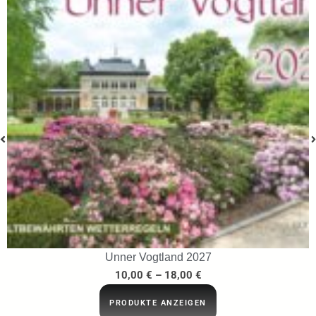
…ins Netz gegangen
29,95
€
IN DEN WARENKORB