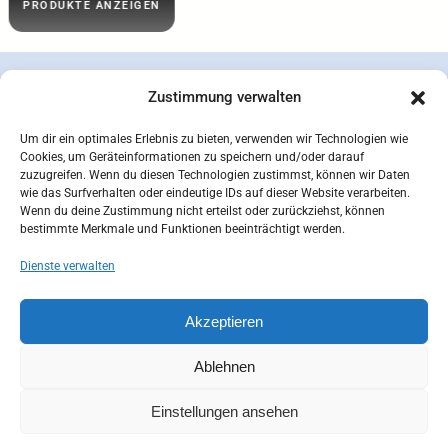
IN DEN WARENKORB
Zustimmung verwalten
Um dir ein optimales Erlebnis zu bieten, verwenden wir Technologien wie
Cookies, um Geräteinformationen zu speichern und/oder darauf
zuzugreifen. Wenn du diesen Technologien zustimmst, können wir Daten
wie das Surfverhalten oder eindeutige IDs auf dieser Website verarbeiten.
Wenn du deine Zustimmung nicht erteilst oder zurückziehst, können
bestimmte Merkmale und Funktionen beeinträchtigt werden.
Dienste verwalten
concepcion SEIDEL OHG | © 2026 |
Datenschutzerklärung
Zahlungsarten
Versandarten
Akzeptieren
Widerrufsbelehrung
AGB
Impressum
Kontakt
Mein Konto
Cookie-Richtlinie (EU)
Ablehnen
Einstellungen ansehen