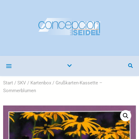
Start
/
SKV
/
Kartenbox
/ Grußkarten-Kassette –
Sommerblumen