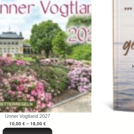
…ins Netz gegangen
29,95
€