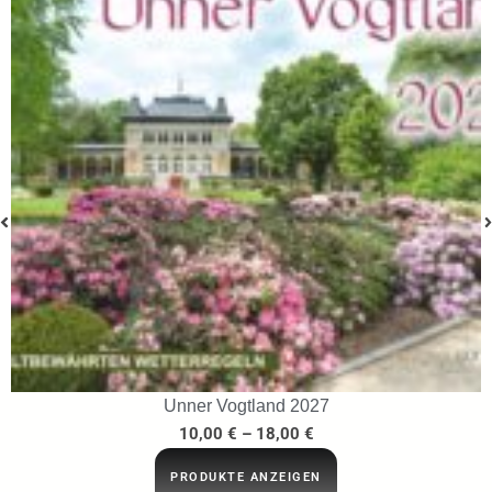
…ins Netz gegangen
29,95
€
IN DEN WARENKORB