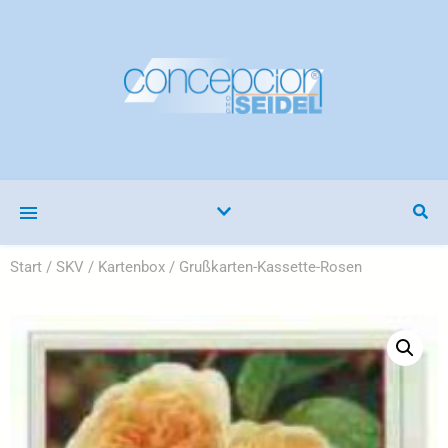
Start
/
SKV
/
Kartenbox
/ Grußkarten-Kassette-Rosen