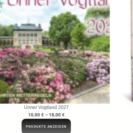
…ins Netz gegangen
29,95
€
IN DEN WARENKORB