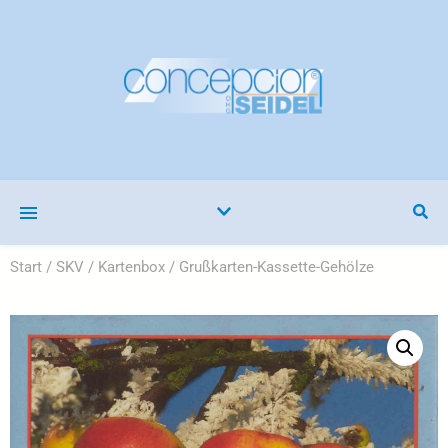
Start
/
SKV
/
Kartenbox
/ Grußkarten-Kassette-Gehölze