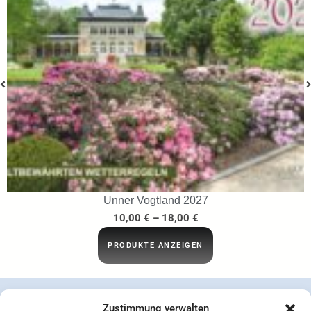
…ins Netz gegangen
29,95
€
IN DEN WARENKORB
Zustimmung verwalten