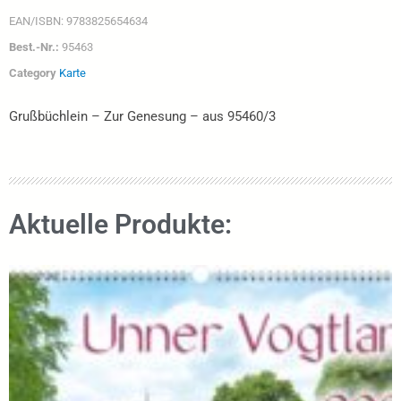
EAN/ISBN:
9783825654634
Best.-Nr.:
95463
Category
Karte
Grußbüchlein – Zur Genesung – aus 95460/3
Aktuelle Produkte: