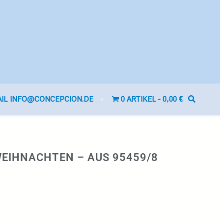
AIL INFO@CONCEPCION.DE
0 ARTIKEL
0,00 €
EIHNACHTEN – AUS 95459/8