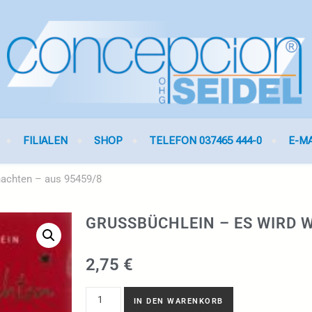
FILIALEN
SHOP
TELEFON 037465 444-0
E-M
nachten – aus 95459/8
GRUSSBÜCHLEIN – ES WIRD W
2,75
€
IN DEN WARENKORB