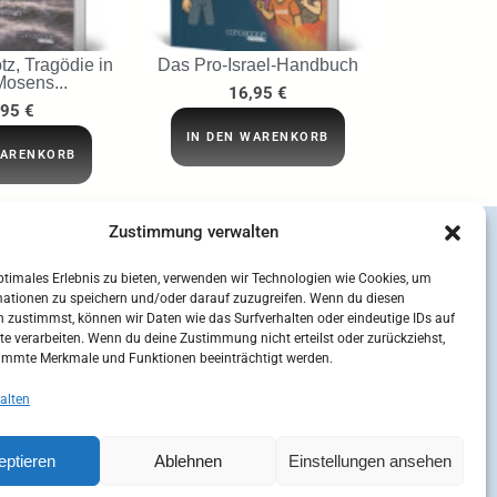
tz, Tragödie in
Das Pro-Israel-Handbuch
Mosens...
16,95
€
,95
€
IN DEN WARENKORB
WARENKORB
Zustimmung verwalten
ptimales Erlebnis zu bieten, verwenden wir Technologien wie Cookies, um
mationen zu speichern und/oder darauf zuzugreifen. Wenn du diesen
 zustimmst, können wir Daten wie das Surfverhalten oder eindeutige IDs auf
te verarbeiten. Wenn du deine Zustimmung nicht erteilst oder zurückziehst,
immte Merkmale und Funktionen beeinträchtigt werden.
alten
eptieren
Ablehnen
Einstellungen ansehen
sum
Kontakt
Mein Konto
Cookie-Richtlinie (EU)