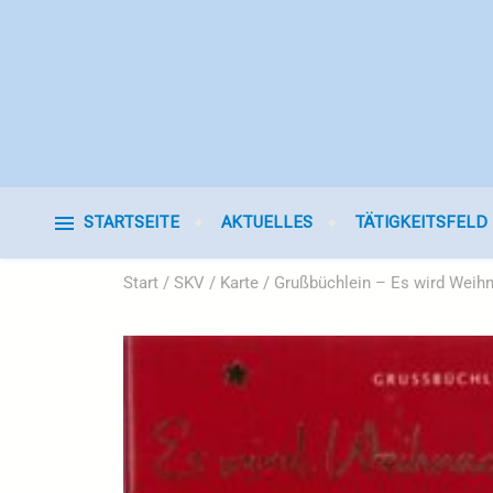
STARTSEITE
AKTUELLES
TÄTIGKEITSFELD
Start
/
SKV
/
Karte
/ Grußbüchlein – Es wird Weih