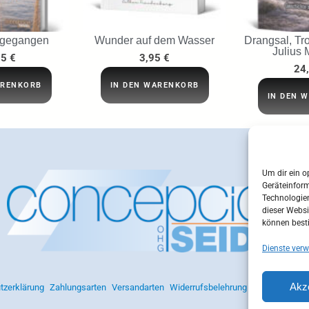
 gegangen
Wunder auf dem Wasser
Drangsal, Tro
Julius 
95
€
3,95
€
24
ARENKORB
IN DEN WARENKORB
IN DEN 
Um dir ein o
Geräteinfor
Technologien
dieser Websi
können best
Dienste verw
Akz
tzerklärung
Zahlungsarten
Versandarten
Widerrufsbelehrung
AGB
Impres