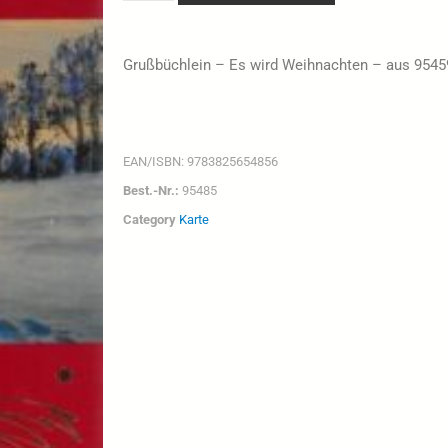
Grußbüchlein – Es wird Weihnachten – aus 9545
EAN/ISBN:
9783825654856
Best.-Nr.:
95485
Category
Karte