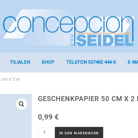
FILIALEN
SHOP
TELEFON 037465 444-0
E-M
 cm x 2 m
GESCHENKPAPIER 50 CM X 2
0,99
€
IN DEN WARENKORB