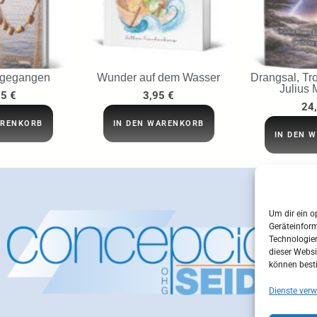
 gegangen
Wunder auf dem Wasser
Drangsal, Tro
Julius 
95
€
3,95
€
24
ARENKORB
IN DEN WARENKORB
IN DEN 
Um dir ein o
Geräteinfor
Technologien
dieser Websi
können best
Dienste verw