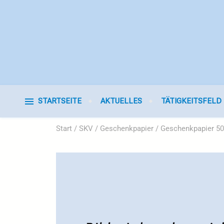
STARTSEITE
AKTUELLES
TÄTIGKEITSFELD
Start
/
SKV
/
Geschenkpapier
/ Geschenkpapier 50