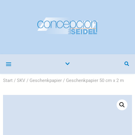
Start
/
SKV
/
Geschenkpapier
/ Geschenkpapier 50 cm x 2 m