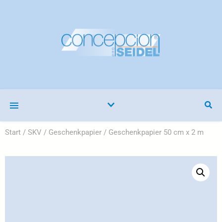
Start
/
SKV
/
Geschenkpapier
/ Geschenkpapier 50 cm x 2 m