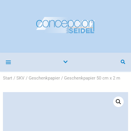
Start
/
SKV
/
Geschenkpapier
/ Geschenkpapier 50 cm x 2 m