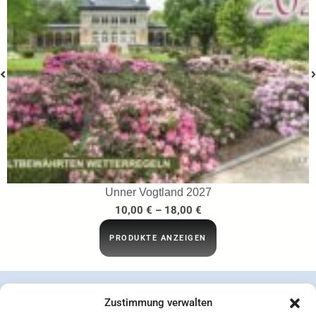
…ins Netz gegangen
29,95
€
IN DEN WARENKORB
Zustimmung verwalten