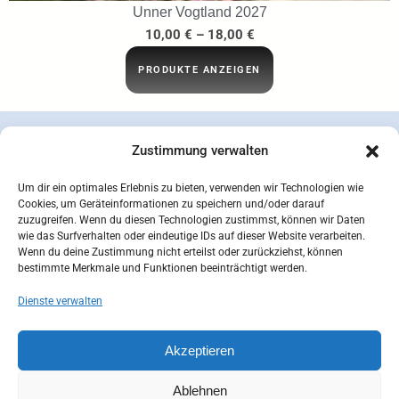
Unner Vogtland 2027
10,00
€
–
18,00
€
PRODUKTE ANZEIGEN
Zustimmung verwalten
Um dir ein optimales Erlebnis zu bieten, verwenden wir Technologien wie
Cookies, um Geräteinformationen zu speichern und/oder darauf
zuzugreifen. Wenn du diesen Technologien zustimmst, können wir Daten
wie das Surfverhalten oder eindeutige IDs auf dieser Website verarbeiten.
Wenn du deine Zustimmung nicht erteilst oder zurückziehst, können
bestimmte Merkmale und Funktionen beeinträchtigt werden.
Dienste verwalten
concepcion SEIDEL OHG | © 2026 |
Datenschutzerklärung
Zahlungsarten
Versandarten
Akzeptieren
Widerrufsbelehrung
AGB
Impressum
Kontakt
Mein Konto
Cookie-Richtlinie (EU)
Ablehnen