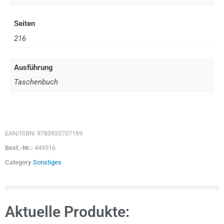
Seiten
216
Ausführung
Taschenbuch
EAN/ISBN:
9783935707169
Best.-Nr.:
449516
Category
Sonstiges
Aktuelle Produkte: