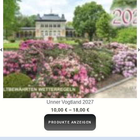
…ins Netz gegangen
29,95
€
IN DEN WARENKORB