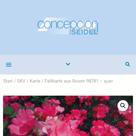
Start
/
SKV
/
Karte
/ Faltkarte aus Rosen 98781 – quer