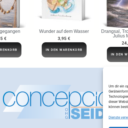
 gegangen
Wunder auf dem Wasser
Drangsal, Tro
Julius 
95
€
3,95
€
24
ARENKORB
IN DEN WARENKORB
IN DEN 
Um dir ein o
Geräteinfor
Technologien
dieser Websi
können best
Dienste verw