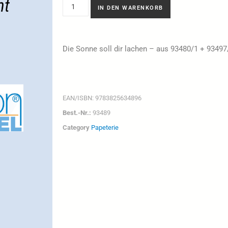
IN DEN WARENKORB
Die Sonne soll dir lachen – aus 93480/1 + 9349
EAN/ISBN:
9783825634896
Best.-Nr.:
93489
Category
Papeterie