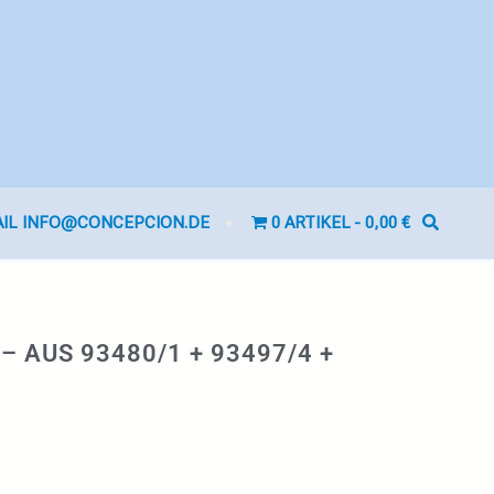
AIL INFO@CONCEPCION.DE
0 ARTIKEL
0,00 €
– AUS 93480/1 + 93497/4 +