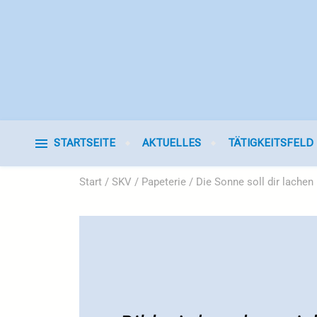
STARTSEITE
AKTUELLES
TÄTIGKEITSFELD
Start
/
SKV
/
Papeterie
/ Die Sonne soll dir lache