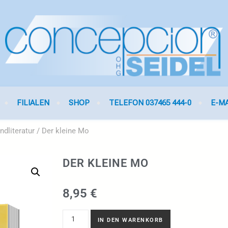
FILIALEN
SHOP
TELEFON 037465 444-0
E-M
ndliteratur
/ Der kleine Mo
DER KLEINE MO
8,95
€
IN DEN WARENKORB