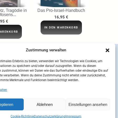
tz, Tragödie in
Das Pro-Israel-Handbuch
Mosens...
16,95
€
,95
€
IN DEN WARENKORB
WARENKORB
Zustimmung verwalten
ptimales Erlebnis zu bieten, verwenden wir Technologien wie Cookies, um
mationen zu speichern und/oder darauf zuzugreifen. Wenn du diesen
 zustimmst, können wir Daten wie das Surfverhalten oder eindeutige IDs auf
te verarbeiten. Wenn du deine Zustimmung nicht erteilst oder zurückziehst,
immte Merkmale und Funktionen beeinträchtigt werden.
alten
eptieren
Ablehnen
Einstellungen ansehen
sum
Kontakt
Mein Konto
Cookie-Richtlinie (EU)
Cookie-Richtlinie
Datenschutzerklärung
Impressum