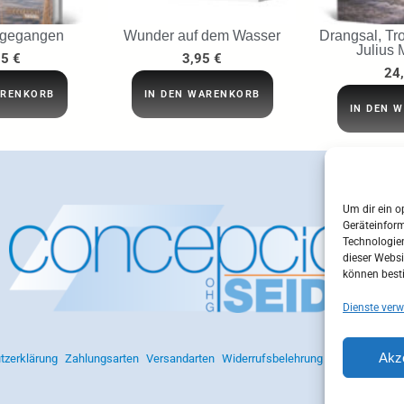
 gegangen
Wunder auf dem Wasser
Drangsal, Tro
Julius 
95
€
3,95
€
24
ARENKORB
IN DEN WARENKORB
IN DEN 
Um dir ein o
Geräteinfor
Technologien
dieser Websi
können best
Dienste verw
Akz
tzerklärung
Zahlungsarten
Versandarten
Widerrufsbelehrung
AGB
Impres