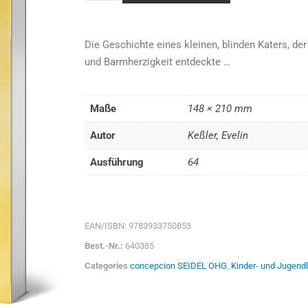
Die Geschichte eines kleinen, blinden Katers, der
und Barmherzigkeit entdeckte …
Maße
148 × 210 mm
Autor
Keßler, Evelin
Ausführung
64
EAN/ISBN:
9783933750853
Best.-Nr.:
640385
Categories
concepcion SEIDEL OHG
,
Kinder- und Jugendl