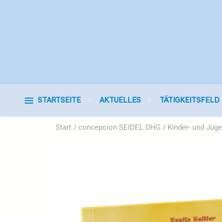
STARTSEITE
AKTUELLES
TÄTIGKEITSFELD
Start
/
concepcion SEIDEL OHG
/
Kinder- und Juge