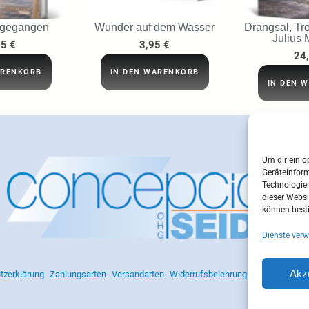
 gegangen
Wunder auf dem Wasser
Drangsal, Tro
Julius 
95
€
3,95
€
24
ARENKORB
IN DEN WARENKORB
IN DEN 
Um dir ein o
Geräteinfor
Technologien
dieser Websi
können best
Dienste verw
Akz
tzerklärung
Zahlungsarten
Versandarten
Widerrufsbelehrung
AGB
Impres