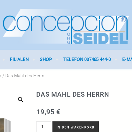
FILIALEN
SHOP
TELEFON 037465 444-0
E-M
m
/ Das Mahl des Herrn
DAS MAHL DES HERRN
19,95
€
IN DEN WARENKORB