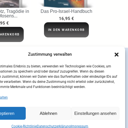
tz, Tragödie in
Das Pro-Israel-Handbuch
Mosens...
16,95
€
,95
€
IN DEN WARENKORB
WARENKORB
Zustimmung verwalten
ptimales Erlebnis zu bieten, verwenden wir Technologien wie Cookies, um
mationen zu speichern und/oder darauf zuzugreifen. Wenn du diesen
 zustimmst, können wir Daten wie das Surfverhalten oder eindeutige IDs auf
te verarbeiten. Wenn du deine Zustimmung nicht erteilst oder zurückziehst,
immte Merkmale und Funktionen beeinträchtigt werden.
alten
eptieren
Ablehnen
Einstellungen ansehen
sum
Kontakt
Mein Konto
Cookie-Richtlinie (EU)
Cookie-Richtlinie
Datenschutzerklärung
Impressum