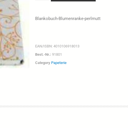
Blankobuch-Blumenranke-perlmutt
EAN/ISBN:
4010106918013
Best.-Nr.:
91801
Category
Papeterie