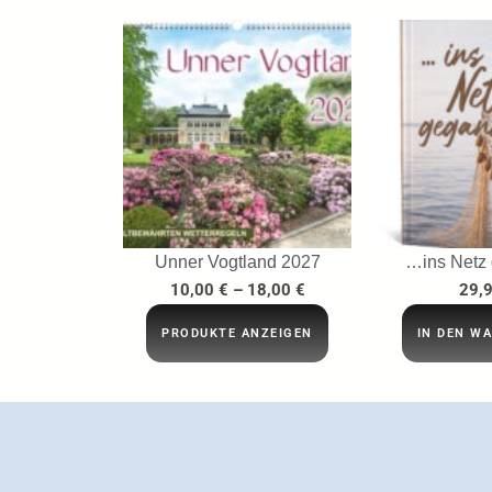
Unner Vogtland 2027
…ins Netz
10,00
€
–
18,00
€
29,
PRODUKTE ANZEIGEN
IN DEN W