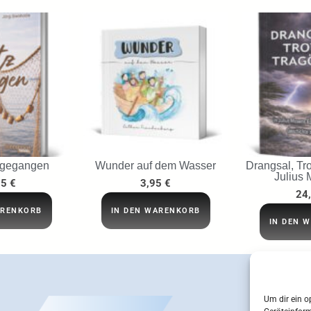
 gegangen
Wunder auf dem Wasser
Drangsal, Tro
Julius 
95
€
3,95
€
24
ARENKORB
IN DEN WARENKORB
IN DEN 
Um dir ein o