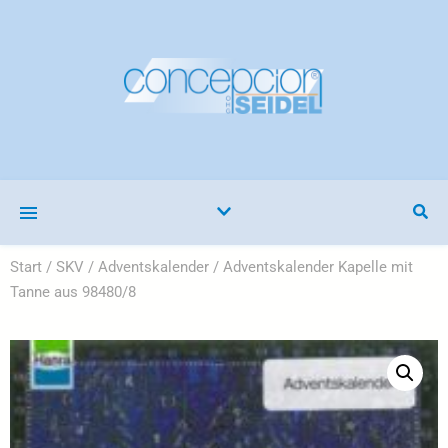
Start
/
SKV
/
Adventskalender
/ Adventskalender Kapelle mit
Tanne aus 98480/8