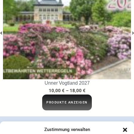
…ins Netz gegangen
29,95
€
IN DEN WARENKORB
Zustimmung verwalten