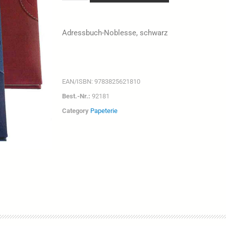
Adressbuch-Noblesse, schwarz
EAN/ISBN:
9783825621810
Best.-Nr.:
92181
Category
Papeterie