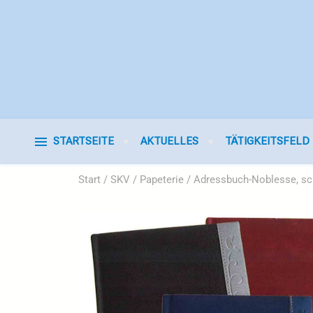
STARTSEITE
AKTUELLES
TÄTIGKEITSFELD
Start
/
SKV
/
Papeterie
/ Adressbuch-Noblesse, s