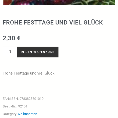
FROHE FESTTAGE UND VIEL GLÜCK
2,30
€
IN DEN WARENKORB
Frohe Festtage und viel Glück
EAN/ISBN:
9783825601010
Best.-Nr.:
92101
Category
Weihnachten