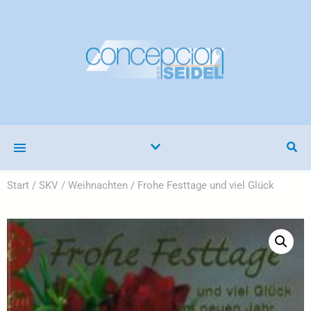
Start
/
SKV
/
Weihnachten
/ Frohe Festtage und viel Glück