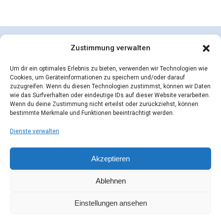
Zustimmung verwalten
Um dir ein optimales Erlebnis zu bieten, verwenden wir Technologien wie
Cookies, um Geräteinformationen zu speichern und/oder darauf
zuzugreifen. Wenn du diesen Technologien zustimmst, können wir Daten
wie das Surfverhalten oder eindeutige IDs auf dieser Website verarbeiten.
Wenn du deine Zustimmung nicht erteilst oder zurückziehst, können
bestimmte Merkmale und Funktionen beeinträchtigt werden.
Dienste verwalten
concepcion SEIDEL OHG | © 2026 |
Datenschutzerklärung
Zahlungsarten
Versandarten
Akzeptieren
Widerrufsbelehrung
AGB
Impressum
Kontakt
Mein Konto
Cookie-Richtlinie (EU)
Ablehnen
Einstellungen ansehen