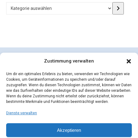
Kategorie auswählen
Zustimmung verwalten
Um dir ein optimales Erlebnis zu bieten, verwenden wir Technologien wie
Cookies, um Geräteinformationen zu speichern und/oder darauf
zuzugreifen. Wenn du diesen Technologien zustimmst, können wir Daten
wie das Surfverhalten oder eindeutige IDs auf dieser Website verarbeiten.
Wenn du deine Zustimmung nicht erteilst oder zurückziehst, können
bestimmte Merkmale und Funktionen beeinträchtigt werden.
Dienste verwalten
concepcion SEIDEL OHG | © 2026 |
Datenschutzerklärung
Zahlungsarten
Versandarten
Akzeptieren
Widerrufsbelehrung
AGB
Impressum
Kontakt
Mein Konto